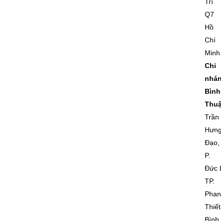
Trí
Q7
Hồ
Chí
Minh
Chi
nhá
Bình
Thuậ
Trần
Hưn
Đạo,
P.
Đức 
TP.
Phan
Thiết
Bình