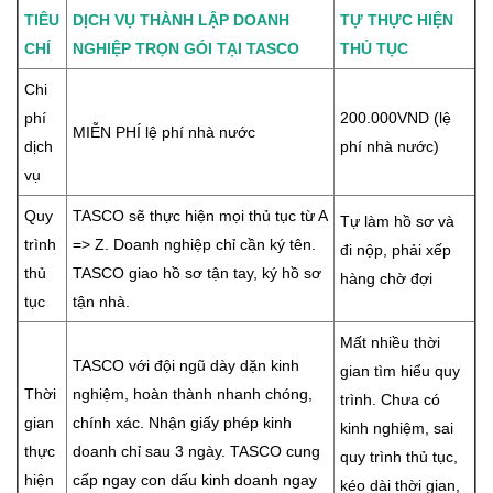
TIÊU
DỊCH VỤ THÀNH LẬP DOANH
TỰ THỰC HIỆN
CHÍ
NGHIỆP TRỌN GÓI TẠI TASCO
THỦ TỤC
Chi
phí
200.000VND (lệ
MIỄN PHÍ lệ phí nhà nước
dịch
phí nhà nước)
vụ
Quy
TASCO sẽ thực hiện mọi thủ tục từ A
Tự làm hồ sơ và
trình
=> Z. Doanh nghiệp chỉ cần ký tên.
đi nộp, phải xếp
thủ
TASCO giao hồ sơ tận tay, ký hồ sơ
hàng chờ đợi
tục
tận nhà.
Mất nhiều thời
TASCO với đội ngũ dày dặn kinh
gian tìm hiểu quy
Thời
nghiệm, hoàn thành nhanh chóng,
trình. Chưa có
gian
chính xác. Nhận giấy phép kinh
kinh nghiệm, sai
thực
doanh chỉ sau 3 ngày. TASCO cung
quy trình thủ tục,
hiện
cấp ngay con dấu kinh doanh ngay
kéo dài thời gian,