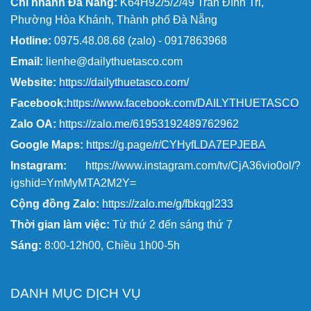
Chi nhánh Đà Nẵng:
K64H92/5/2/49 Trần Đình Tri,
Phường Hòa Khánh, Thành phố Đà Nẵng
Hotline:
0975.48.08.68 (zalo) - 0917863968
Email:
lienhe@dailythuetasco.com
Website:
https://dailythuetasco.com/
Facebook:
https://www.facebook.com/DAILYTHUETASCO
Zalo OA:
https://zalo.me/61953192489762962
Google Maps:
https://g.page/r/CYHyfLDA7EPJEBA
Instagram:
https://www.instagram.com/tv/CjA36vio0ol/?
igshid=YmMyMTA2M2Y=
Cộng đồng Zalo:
https://zalo.me/g/fbkqgl233
Thời gian làm việc:
Từ thứ 2 đến sáng thứ 7
Sáng:
8:00-12h00, Chiều 1h00-5h
DANH MỤC DỊCH VỤ