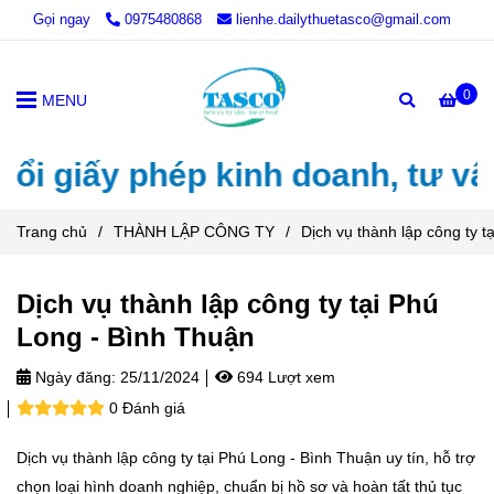
Gọi ngay
0975480868
lienhe.dailythuetasco@gmail.com
0
MENU
 giấy phép kinh doanh, tư vấn t
Trang chủ
/
THÀNH LẬP CÔNG TY
/
Dịch vụ thành lập công ty 
Dịch vụ thành lập công ty tại Phú
Long - Bình Thuận
Ngày đăng:
25/11/2024
694 Lượt xem
0 Đánh giá
Dịch vụ thành lập công ty tại Phú Long - Bình Thuận uy tín, hỗ trợ
chọn loại hình doanh nghiệp, chuẩn bị hồ sơ và hoàn tất thủ tục