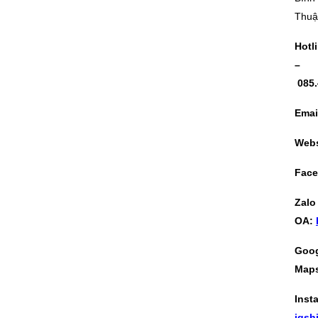
Thuậ
Hotl
–
085
Emai
Webs
Fac
Zalo
OA:
Goo
Map
Inst
igs