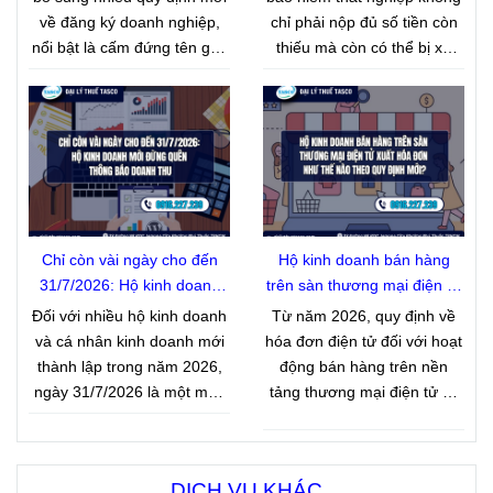
quan thuế kiểm tra.
nghiệp
về đăng ký doanh nghiệp,
chỉ phải nộp đủ số tiền còn
nổi bật là cấm đứng tên góp
thiếu mà còn có thể bị xử
vốn thay người khác, hoàn
phạt vi phạm hành chính và
thiện tiêu chí xác định chủ
phải nộp thêm khoản tiền
sở hữu hưởng lợi và quy
tính theo số ngày chậm
định rõ trách nhiệm kê khai,
đóng. Đây là một trong
thông báo thông tin với cơ
những quy định mới được
quan đăng ký kinh doanh.
Chính phủ ban hành tại
Nghị
định 283/2026/NĐ-CP
, có
hiệu lực từ 10/9/2026.
Chỉ còn vài ngày cho đến
Hộ kinh doanh bán hàng
31/7/2026: Hộ kinh doanh
trên sàn thương mại điện tử
mới đừng quên thông báo
xuất hóa đơn như thế nào
Đối với nhiều hộ kinh doanh
Từ năm 2026, quy định về
doanh thu
theo quy định mới?
và cá nhân kinh doanh mới
hóa đơn điện tử đối với hoạt
thành lập trong năm 2026,
động bán hàng trên nền
ngày 31/7/2026 là một mốc
tảng thương mại điện tử có
thời gian quan trọng về
nhiều điểm mới đáng chú ý.
nghĩa vụ thuế. Nếu bắt đầu
Dưới đây là một số quy định
hoạt động trong 06 tháng
về xuất hóa đơn mà hộ kinh
DỊCH VỤ KHÁC