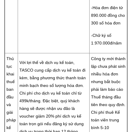
-Hóa đơn điện tử
890.000 đồng cho
300 số hóa đơn
-Chữ ký số
1.970.000đ/năm
Thủ
Công ty mới thành
Với lợi thế về dịch vụ kế toán,
tục
lập chưa phát sinh
TASCO cung cấp dịch vụ kế toán đi
khai
nhiều hóa đơn
kèm, bằng phương thức thanh toán
thuế
nhưng bắt buộc
minh bạch theo số lượng hóa đơn.
ban
phải làm báo cáo
Chi phí cho dịch vụ kế toán chỉ từ
đầu
Thuế tháng đầu
499k/tháng. Đặc biệt, quý khách
và
tiên theo quy định.
hàng sẽ được nhận ưu đão là
giải
Chi phí thuê Kế
voucher giảm 20% phí dịch vụ kế
pháp
toán viên trung
toán trọn gói nếu đăng ký sử dụng
kế
bình 5-10
dịch vụ trong thời hạn 12 tháng.