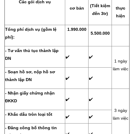
Các gói dịch vụ
(Tiết kiệm
cơ bản
thực
đến 3tr)
hiện
Tổng phí dịch vụ (gồm lệ
1.990.000
5.500.000
phí):
- Tư vấn thủ tục thành lập
✔️
✔️
DN
1 ngày
làm việc
- Soạn hồ sơ, nộp hồ sơ
✔️
✔️
thành lập DN
- Nhận giấy chứng nhận
✔️
✔️
ĐKKD
3 ngày
- Khắc dấu tròn loại tốt
✔️
✔️
làm việc
- Đăng công bố thông tin
✔️
✔️