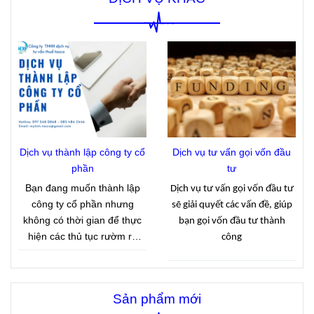
đầu năm 2026 và thuộc diện
doanh bán hàng trên sàn
có doanh thu thực tế từ 01 tỷ
thương mại điện tử cần lưu
đồng trở xuống, người nộp
ý.
thuế phải hoàn thành việc
thông báo doanh thu phát
sinh với cơ quan thuế đúng
thời hạn. Đây là quy định
nhằm giúp cơ quan thuế xác
định tình hình kinh doanh
thực tế và làm căn cứ quản
Dịch vụ thành lập công ty cổ
Dịch vụ tư vấn gọi vốn đầu
lý thuế theo quy định hiện
phần
tư
hành.
Bạn đang muốn thành lập
Dịch vụ tư vấn gọi vốn đầu tư
công ty cổ phần nhưng
sẽ giải quyết các vấn đề, giúp
không có thời gian để thực
bạn gọi vốn đầu tư thành
hiện các thủ tục rườm rà
công
.Công ty Tasco với 15 năm
kinh nghiệm cung cấp dịch
vụ thành lập công ty cổ phần
Sản phẩm mới
giúp khách hàng nhanh