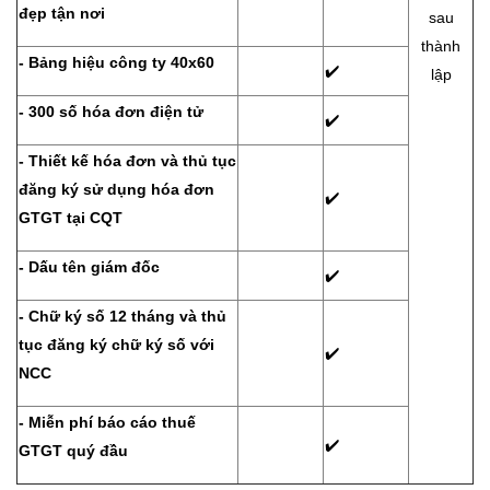
đẹp tận nơi
sau
thành
- Bảng hiệu công ty 40x60
✔️
lập
- 300 số hóa đơn điện tử
✔️
- Thiết kế hóa đơn và thủ tục
đăng ký sử dụng hóa đơn
✔️
GTGT tại CQT
- Dấu tên giám đốc
✔️
- Chữ ký số 12 tháng và thủ
tục đăng ký chữ ký số với
✔️
NCC
- Miễn phí báo cáo thuế
✔️
GTGT quý đầu