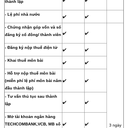
thành lập
- Lệ phí nhà nước
✔️
✔️
- Chứng nhận góp vốn và sổ
✔️
✔️
đăng ký cổ đông/ thành viên
- Đăng ký nộp thuế điện tử
✔️
✔️
- Khai thuế môn bài
✔️
✔️
- Hỗ trợ nộp thuế môn bài
(miễn phí lệ phí môn bài năm
✔️
✔️
đầu thành lập)
- Tư vấn thủ tục sau thành
✔️
✔️
lập
- Mở tài khoản ngân hàng
TECHCOMBANK,VCB, MB số
✔️
✔️
3 ngày