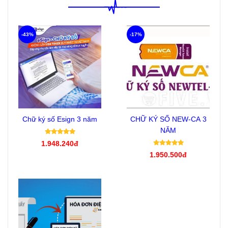
chóng có giấy phép kinh
doanh với giá cả hợp lý.
-43%
-17%
Chữ ký số Esign 3 năm
CHỮ KÝ SỐ NEW-CA 3
NĂM
1.948.240đ
1.950.500đ