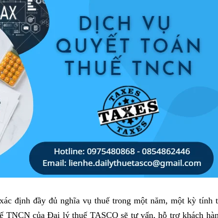
xác định đầy đủ nghĩa vụ thuế trong một năm, một kỳ tính 
uế TNCN của Đại lý thuế TASCO sẽ tư vấn, hỗ trợ khách hàn