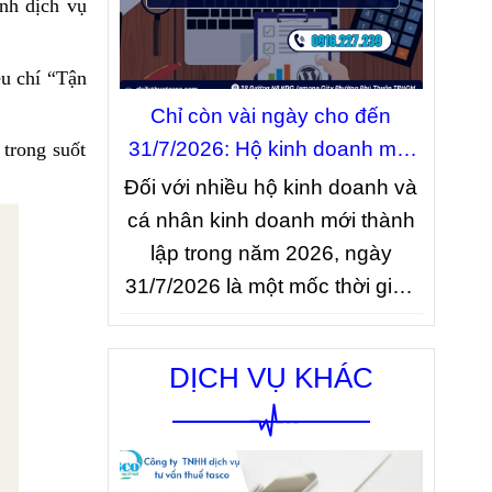
nh dịch vụ
283/2026/NĐ-CP
, có hiệu lực từ
10/9/2026.
êu chí “Tận
Chỉ còn vài ngày cho đến
31/7/2026: Hộ kinh doanh mới
rong suốt
đừng quên thông báo doanh
Đối với nhiều hộ kinh doanh và
thu
cá nhân kinh doanh mới thành
lập trong năm 2026, ngày
31/7/2026 là một mốc thời gian
quan trọng về nghĩa vụ thuế.
Nếu bắt đầu hoạt động trong 06
DỊCH VỤ KHÁC
tháng đầu năm 2026 và thuộc
diện có doanh thu thực tế từ 01
tỷ đồng trở xuống, người nộp
thuế phải hoàn thành việc