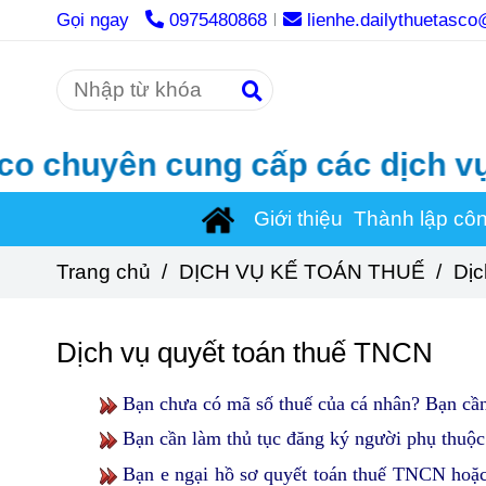
Gọi ngay
0975480868
lienhe.dailythuetasc
ên cung cấp các dịch vụ thủ tục
Giới thiệu
Thành lập cô
Trang chủ
/
DỊCH VỤ KẾ TOÁN THUẾ
/
Dịc
Dịch vụ quyết toán thuế TNCN
Bạn
chưa có mã số thuế của cá nhân? Bạn cầ
Bạn cần làm thủ tục đăng ký người phụ thuộc 
Bạn e ngại hồ sơ quyết toán thuế TNCN hoặc 