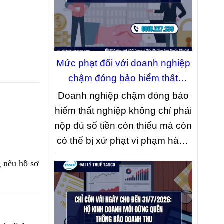
quan đăng ký kinh doanh.
Mức phạt đối với doanh nghiệp
chậm đóng bảo hiểm thất
nghiệp năm 2026
Doanh nghiệp chậm đóng bảo
hiểm thất nghiệp không chỉ phải
nộp đủ số tiền còn thiếu mà còn
có thể bị xử phạt vi phạm hành
chính và phải nộp thêm khoản
 nếu hồ sơ
tiền tính theo số ngày chậm
đóng. Đây là một trong những
quy định mới được Chính phủ
ban hành tại
Nghị định