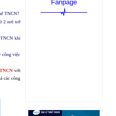
Fanpage
thuế TNCN?
 2 nơi trở
uế TNCN khi
 công việc
ế TNCN
với
cả các công