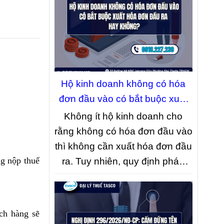
thay đổi nổi bật mà doanh
nghiệp và nhà đầu tư cần lưu ý.
Hộ kinh doanh không có hóa
đơn đầu vào có bắt buộc xuất
hóa đơn đầu ra hay không?
Không ít hộ kinh doanh cho
rằng không có hóa đơn đầu vào
thì không cần xuất hóa đơn đầu
ng nộp thuế
ra. Tuy nhiên, quy định pháp
luật hiện hành không quy định
như vậy. Bài viết dưới đây sẽ
làm rõ trường hợp nào hộ kinh
ch hàng sẽ
doanh bắt buộc phải xuất hóa