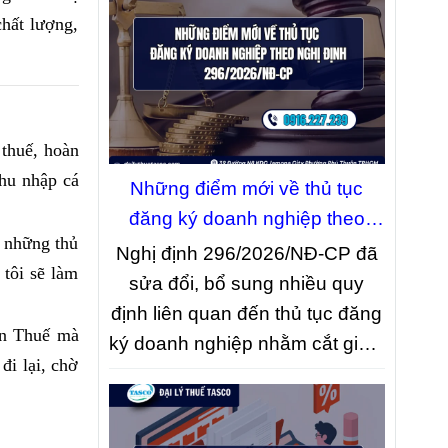
giữa hai trạng thái này, dẫn đến
chất lượng,
chậm xử lý thủ tục, phát sinh
tiền chậm nộp hoặc ảnh hưởng
đến việc giải thể, khôi phục
hoạt động kinh doanh. Việc
 thuế, hoàn
hiểu đúng ý nghĩa của từng
thu nhập cá
trạng thái sẽ giúp người nộp
Những điểm mới về thủ tục
thuế lựa chọn hướng xử lý phù
đăng ký doanh nghiệp theo
ủ những thủ
hợp và hạn chế các rủi ro pháp
Nghị định 296/2026/NĐ-CP
Nghị định 296/2026/NĐ-CP đã
 tôi sẽ làm
lý.
sửa đổi, bổ sung nhiều quy
định liên quan đến thủ tục đăng
an Thuế mà
ký doanh nghiệp nhằm cắt giảm
đi lại, chờ
giấy tờ, đẩy mạnh chuyển đổi
số và đơn giản hóa quy trình xử
lý hồ sơ. Dưới đây là những