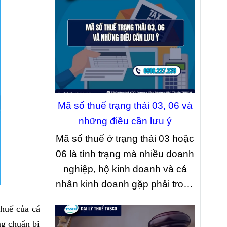
Mã số thuế trạng thái 03, 06 và
những điều cần lưu ý
Mã số thuế ở trạng thái 03 hoặc
06 là tình trạng mà nhiều doanh
nghiệp, hộ kinh doanh và cá
nhân kinh doanh gặp phải trong
quá trình hoạt động. Tuy nhiên,
thuế của cá
không ít trường hợp nhầm lẫn
g chuẩn bị