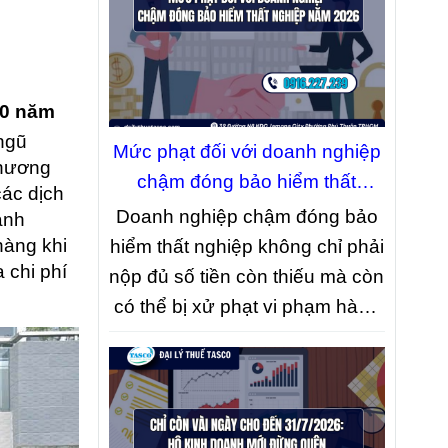
quan đăng ký kinh doanh.
20 năm
 ngũ
Mức phạt đối với doanh nghiệp
phương
chậm đóng bảo hiểm thất
ác dịch
nghiệp năm 2026
Doanh nghiệp chậm đóng bảo
ạnh
hàng khi
hiểm thất nghiệp không chỉ phải
 chi phí
nộp đủ số tiền còn thiếu mà còn
có thể bị xử phạt vi phạm hành
chính và phải nộp thêm khoản
tiền tính theo số ngày chậm
đóng. Đây là một trong những
quy định mới được Chính phủ