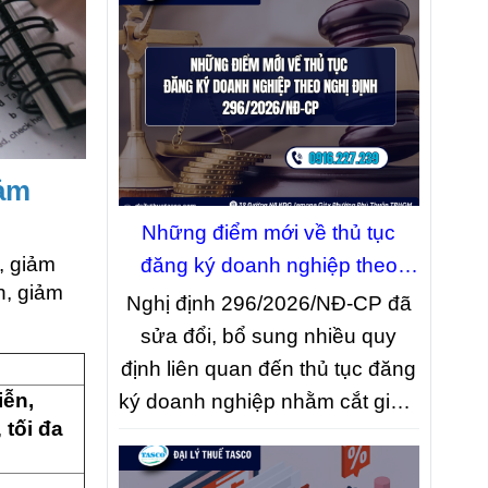
iảm
Những điểm mới về thủ tục
, giảm
đăng ký doanh nghiệp theo
n, giảm
Nghị định 296/2026/NĐ-CP
Nghị định 296/2026/NĐ-CP đã
sửa đổi, bổ sung nhiều quy
định liên quan đến thủ tục đăng
iễn,
ký doanh nghiệp nhằm cắt giảm
,
tối đa
giấy tờ, đẩy mạnh chuyển đổi
số và đơn giản hóa quy trình xử