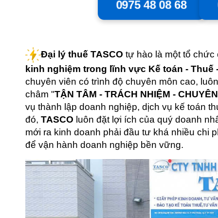
0975 48 08 68
Đại lý thuế TASCO
tự hào là một tổ chức
kinh nghiệm trong lĩnh vực Kế toán - Thuế -
chuyên viên có trình độ chuyên môn cao, luô
châm "
TẬN TÂM - TRÁCH NHIỆM - CHUYÊ
vụ thành lập doanh nghiệp, dịch vụ kế toán th
đó,
TASCO
luôn đặt lợi ích của quý doanh nhâ
mới ra kinh doanh phải đầu tư khá nhiều chi p
để vận hành doanh nghiệp bền vững.