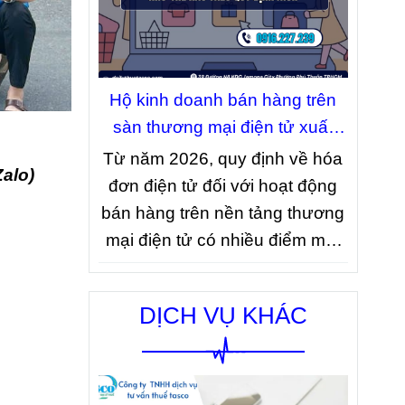
thuế phải hoàn thành việc
thông báo doanh thu phát sinh
với cơ quan thuế đúng thời hạn.
Đây là quy định nhằm giúp cơ
Hộ kinh doanh bán hàng trên
quan thuế xác định tình hình
sàn thương mại điện tử xuất
kinh doanh thực tế và làm căn
hóa đơn như thế nào theo quy
Từ năm 2026, quy định về hóa
alo)
cứ quản lý thuế theo quy định
định mới?
đơn điện tử đối với hoạt động
hiện hành.
bán hàng trên nền tảng thương
mại điện tử có nhiều điểm mới
đáng chú ý. Dưới đây là một số
quy định về xuất hóa đơn mà
DỊCH VỤ KHÁC
hộ kinh doanh bán hàng trên
sàn thương mại điện tử cần lưu
ý.