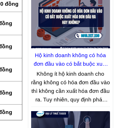
lý hồ sơ. Dưới đây là những
00 đồng
thay đổi nổi bật mà doanh
nghiệp và nhà đầu tư cần lưu ý.
 đồng
 đồng
Hộ kinh doanh không có hóa
đơn đầu vào có bắt buộc xuất
 đồng
hóa đơn đầu ra hay không?
Không ít hộ kinh doanh cho
rằng không có hóa đơn đầu vào
thì không cần xuất hóa đơn đầu
 đồng
ra. Tuy nhiên, quy định pháp
luật hiện hành không quy định
 đồng
như vậy. Bài viết dưới đây sẽ
làm rõ trường hợp nào hộ kinh