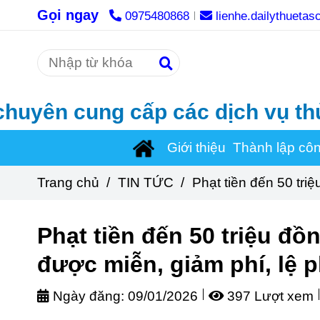
Gọi ngay
0975480868
lienhe.dailythueta
g cấp các dịch vụ thủ tục về th
Giới thiệu
Thành lập cô
Trang chủ
/
TIN TỨC
/
Phạt tiền đến 50 triệ
Phạt tiền đến 50 triệu đồn
được miễn, giảm phí, lệ p
Ngày đăng:
09/01/2026
397 Lượt xem