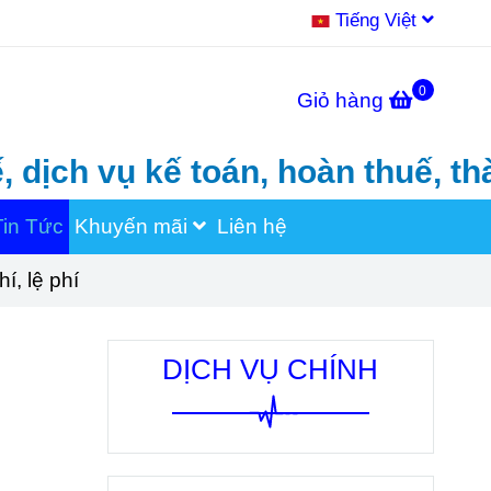
Tiếng Việt
0
Giỏ hàng
ụ kế toán, hoàn thuế, thành lập
Tin Tức
Khuyến mãi
Liên hệ
í, lệ phí
DỊCH VỤ CHÍNH