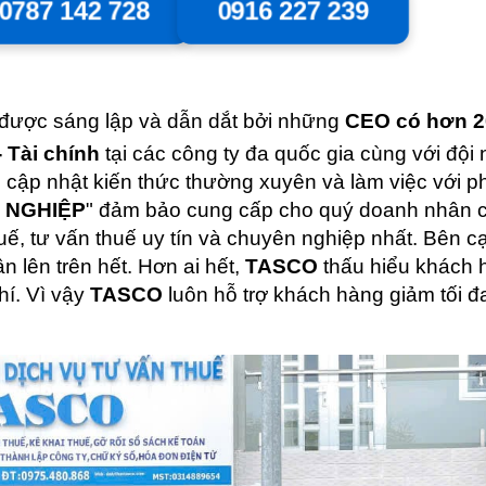
0787 142 728
0916 227 239
 được sáng lập và dẫn dắt bởi những
CEO có hơn 
 Tài chính
tại các công ty đa quốc gia cùng với đội
n cập nhật kiến thức thường xuyên và làm việc với 
N NGHIỆP
" đảm bảo cung cấp cho quý doanh nhân c
uế, tư vấn thuế uy tín và chuyên nghiệp nhất. Bên c
n lên trên hết. Hơn ai hết,
TASCO
thấu hiểu khách 
hí. Vì vậy
TASCO
luôn hỗ trợ khách hàng giảm tối đa