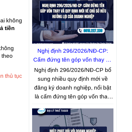
doanh bắt buộc phải xuất hóa
đơn, việc thiếu hóa đơn đầu
hai không
vào có ảnh hưởng gì đến nghĩa
ả tiền
vụ về thuế, đồng thời hướng
dẫn cách xử lý và lưu giữ
 không
chứng từ phù hợp để hạn chế
Nghị định 296/2026/NĐ-CP:
theo
rủi ro khi cơ quan thuế kiểm tra.
Cấm đứng tên góp vốn thay và
quy định mới về chủ sở hữu
Nghị định 296/2026/NĐ-CP bổ
n thủ tục
hưởng lợi của doanh nghiệp
sung nhiều quy định mới về
đăng ký doanh nghiệp, nổi bật
là cấm đứng tên góp vốn thay
người khác, hoàn thiện tiêu chí
xác định chủ sở hữu hưởng lợi
và quy định rõ trách nhiệm kê
khai, thông báo thông tin với cơ