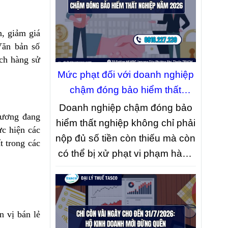
quan đăng ký kinh doanh.
, giảm giá
Văn bản số
ch hàng sử
Mức phạt đối với doanh nghiệp
chậm đóng bảo hiểm thất
nghiệp năm 2026
Doanh nghiệp chậm đóng bảo
g ương đang
hiểm thất nghiệp không chỉ phải
c hiện các
nộp đủ số tiền còn thiếu mà còn
t trong các
có thể bị xử phạt vi phạm hành
chính và phải nộp thêm khoản
tiền tính theo số ngày chậm
đóng. Đây là một trong những
n vị bán lẻ
quy định mới được Chính phủ