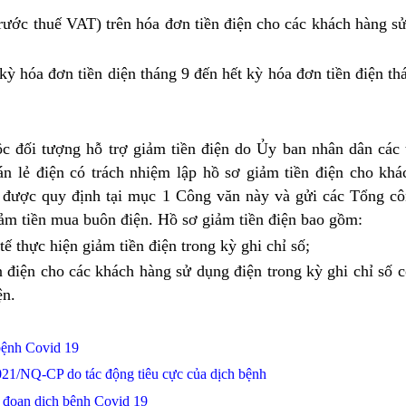
ước thuế VAT) trên hóa đơn tiền điện cho các khách hàng s
kỳ hóa đơn tiền diện tháng 9 đến hết kỳ hóa đơn tiền điện t
c đối tượng hỗ trợ giảm tiền điện do Ủy ban nhân dân các 
n lẻ điện có trách nhiệm lập hồ sơ giảm tiền điện cho khá
g được quy định tại mục 1 Công văn này và gửi các Tổng cô
iảm tiền mua buôn điện. Hồ sơ giảm tiền điện bao gồm:
ế thực hiện giảm tiền điện trong kỳ ghi chỉ số;
n điện cho các khách hàng sử dụng điện trong kỳ ghi chỉ số 
ện.
bệnh Covid 19
021/NQ-CP do tác động tiêu cực của dịch bệnh
i đoạn dịch bệnh Covid 19