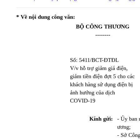
* Về nội dung công văn:
BỘ CÔNG THƯƠNG
--------
Số: 5411/BCT-ĐTĐL
V/v hỗ trợ giảm giá điện,
giảm tiền điện đợt 5 cho các
khách hàng sử dụng điện bị
ảnh hưởng của dịch
COVID-19
Kính gửi:
- Ủy ban 
ương;
- Sở Công