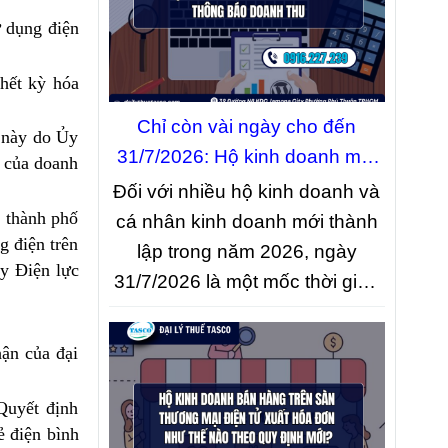
ban hành tại
Nghị định
ử dụng điện
283/2026/NĐ-CP
, có hiệu lực từ
10/9/2026.
 hết kỳ hóa
Chỉ còn vài ngày cho đến
n này do Ủy
31/7/2026: Hộ kinh doanh mới
t của doanh
đừng quên thông báo doanh
Đối với nhiều hộ kinh doanh và
thu
, thành phố
cá nhân kinh doanh mới thành
g điện trên
lập trong năm 2026, ngày
ty Điện lực
31/7/2026 là một mốc thời gian
quan trọng về nghĩa vụ thuế.
Nếu bắt đầu hoạt động trong 06
hận của đại
tháng đầu năm 2026 và thuộc
diện có doanh thu thực tế từ 01
Quyết định
tỷ đồng trở xuống, người nộp
 điện bình