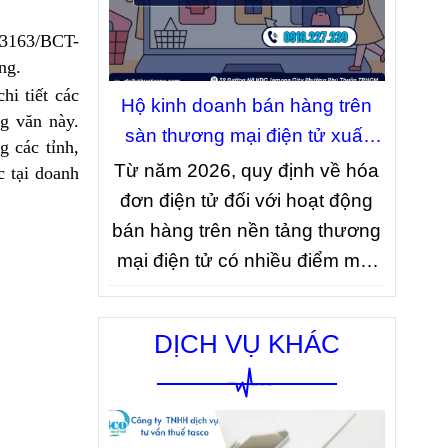
thuế phải hoàn thành việc
3163/BCT-
thông báo doanh thu phát sinh
ng.
với cơ quan thuế đúng thời hạn.
i tiết các
Đây là quy định nhằm giúp cơ
Hộ kinh doanh bán hàng trên
g văn này.
quan thuế xác định tình hình
sàn thương mại điện tử xuất
 các tỉnh,
kinh doanh thực tế và làm căn
hóa đơn như thế nào theo quy
Từ năm 2026, quy định về hóa
 tại doanh
cứ quản lý thuế theo quy định
định mới?
đơn điện tử đối với hoạt động
hiện hành.
bán hàng trên nền tảng thương
mại điện tử có nhiều điểm mới
đáng chú ý. Dưới đây là một số
quy định về xuất hóa đơn mà
DỊCH VỤ KHÁC
hộ kinh doanh bán hàng trên
sàn thương mại điện tử cần lưu
ý.