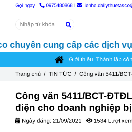
Gọi ngay
0975480868
lienhe.dailythuetasc
yên cung cấp các dịch vụ thủ tụ
Giới thiệu
Thành lập cô
Trang chủ
/
TIN TỨC
/
Công văn 5411/BCT-Đ
Công văn 5411/BCT-ĐTĐL v
điện cho doanh nghiệp bị
Ngày đăng:
21/09/2021
1534 Lượt xe