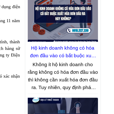
lý hồ sơ. Dưới đây là những
ử dụng điện
thay đổi nổi bật mà doanh
nghiệp và nhà đầu tư cần lưu ý.
háng 11 năm
tỉnh, thành
Hộ kinh doanh không có hóa
ch hàng sử
ng ty Điện
đơn đầu vào có bắt buộc xuất
hóa đơn đầu ra hay không?
Không ít hộ kinh doanh cho
rằng không có hóa đơn đầu vào
có xác nhận
thì không cần xuất hóa đơn đầu
ra. Tuy nhiên, quy định pháp
luật hiện hành không quy định
như vậy. Bài viết dưới đây sẽ
làm rõ trường hợp nào hộ kinh