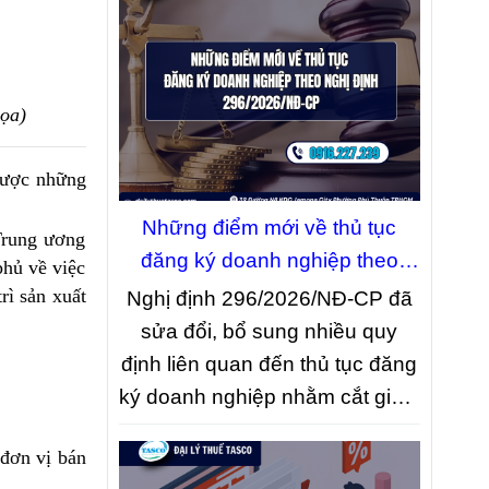
họa)
 được những
Những điểm mới về thủ tục
 Trung ương
đăng ký doanh nghiệp theo
phủ về việc
Nghị định 296/2026/NĐ-CP
rì sản xuất
Nghị định 296/2026/NĐ-CP đã
sửa đổi, bổ sung nhiều quy
định liên quan đến thủ tục đăng
ký doanh nghiệp nhằm cắt giảm
giấy tờ, đẩy mạnh chuyển đổi
 đơn vị bán
số và đơn giản hóa quy trình xử