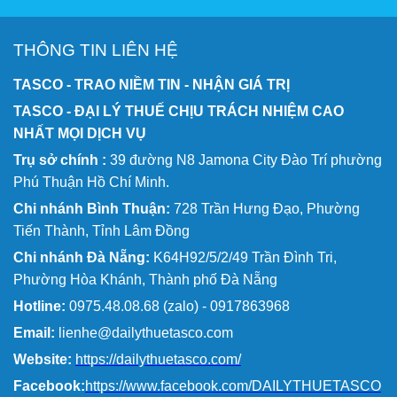
THÔNG TIN LIÊN HỆ
TASCO - TRAO NIỀM TIN - NHẬN GIÁ TRỊ
TASCO - ĐẠI LÝ THUẾ CHỊU TRÁCH NHIỆM CAO
NHẤT MỌI DỊCH VỤ
Trụ sở chính :
39 đường N8 Jamona City Đào Trí phường
Phú Thuận Hồ Chí Minh.
Chi nhánh Bình Thuận:
728 Trần Hưng Đạo, Phường
Tiến Thành, Tỉnh Lâm Đồng
Chi nhánh Đà Nẵng:
K64H92/5/2/49 Trần Đình Tri,
Phường Hòa Khánh, Thành phố Đà Nẵng
Hotline:
0975.48.08.68 (zalo) - 0917863968
Email:
lienhe@dailythuetasco.com
Website:
https://dailythuetasco.com/
Facebook:
https://www.facebook.com/DAILYTHUETASCO