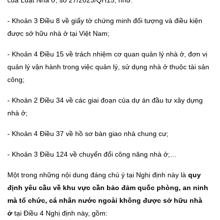
của Luật Nhà ở, số 27/2023/QH15, như:
- Khoản 3 Điều 8 về giấy tờ chứng minh đối tượng và điều kiện
được sở hữu nhà ở tại Việt Nam;
- Khoản 4 Điều 15 về trách nhiệm cơ quan quản lý nhà ở, đơn vị
quản lý vận hành trong việc quản lý, sử dụng nhà ở thuộc tài sản
công;
- Khoản 2 Điều 34 về các giai đoạn của dự án đầu tư xây dựng
nhà ở;
- Khoản 4 Điều 37 về hồ sơ bàn giao nhà chung cư;
- Khoản 3 Điều 124 về chuyển đổi công năng nhà ở;…
Một trong những nội dung đáng chú ý tại Nghị định này là
quy
định yêu cầu về khu vực cần bảo đảm quốc phòng, an ninh
mà tổ chức, cá nhân nước ngoài không được sở hữu nhà
ở
tại Điều 4 Nghị định này, gồm: