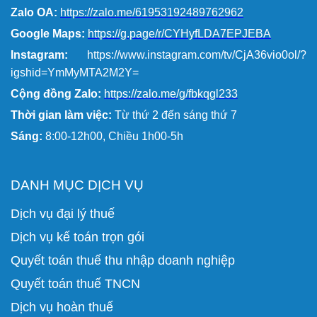
Zalo OA:
https://zalo.me/61953192489762962
Google Maps:
https://g.page/r/CYHyfLDA7EPJEBA
Instagram:
https://www.instagram.com/tv/CjA36vio0ol/?
igshid=YmMyMTA2M2Y=
Cộng đồng Zalo:
https://zalo.me/g/fbkqgl233
Thời gian làm việc:
Từ thứ 2 đến sáng thứ 7
Sáng:
8:00-12h00, Chiều 1h00-5h
DANH MỤC DỊCH VỤ
Dịch vụ đại lý thuế
Dịch vụ kế toán trọn gói
Quyết toán thuế thu nhập doanh nghiệp
Quyết toán thuế TNCN
Dịch vụ hoàn thuế