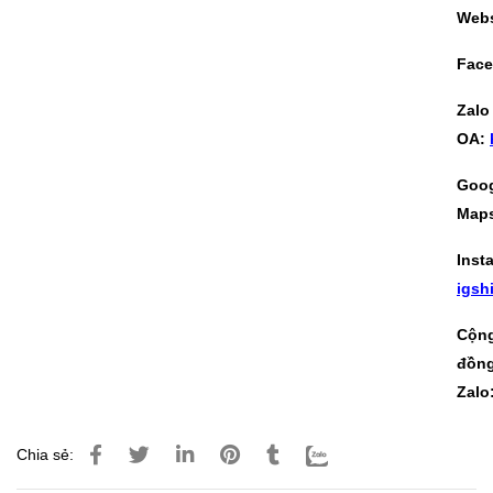
Webs
Fac
Zalo
OA:
Goo
Map
Inst
igs
Cộn
đồn
Zalo
Chia sẻ: