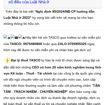
số điều của Luật Nhà ở
Trên đây là bài viết "
Nghị định 95/2024/NĐ-CP hướng dẫn
Luật Nhà ở 2023"
hy vọng bài viết trên sẽ mang lại cho bạn
những
thông tin hữu ích.
Hãy liên hệ với TASCO qua hotline tư vấn miễn phí
của
TASCO: 0975480868
hoặc qua
ZALO 0705955325
ngay
hôm nay để được tư vấn miễn phí và nhận báo giá dịch vụ!
Đại lý thuế TASCO
tự hào là một tổ chức được sáng lập và
dẫn dắt bởi những
CEO có hơn 20 năm kinh nghiệm trong lĩnh
vực Kế toán - Thuế - Tài chính
tại các công ty đa quốc gia cùng
với đội ngũ chuyên viên có trình độ chuyên môn cao, luôn cập
nhật kiến thức thường xuyên và làm việc với phương châm "
TẬN
TÂM - TRÁCH NHIỆM - CHUYÊN NGHIỆP
" đảm bảo cung cấp
cho quý doanh nhân các dịch vụ thành lập doanh nghiệp, dịch vụ
kế toán thuế, tư vấn thuế uy tín và chuyên nghiệp nhất. Bên cạnh