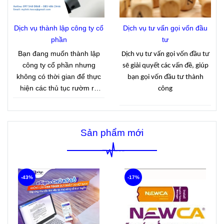
định tình hình kinh doanh
thực tế và làm căn cứ quản
Dịch vụ thành lập công ty cổ
Dịch vụ tư vấn gọi vốn đầu
lý thuế theo quy định hiện
phần
tư
hành.
Bạn đang muốn thành lập
Dịch vụ tư vấn gọi vốn đầu tư
công ty cổ phần nhưng
sẽ giải quyết các vấn đề, giúp
không có thời gian để thực
bạn gọi vốn đầu tư thành
hiện các thủ tục rườm rà
công
.Công ty Tasco với 15 năm
kinh nghiệm cung cấp dịch
vụ thành lập công ty cổ phần
Sản phẩm mới
giúp khách hàng nhanh
chóng có giấy phép kinh
doanh với giá cả hợp lý.
-43%
-17%