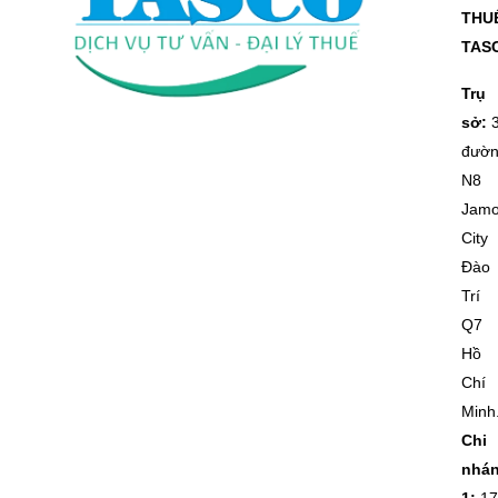
THU
TAS
Trụ
sở:
đườ
N8
Jam
City
Đào
Trí
Q7
Hồ
Chí
Minh
Chi
nhá
1:
17