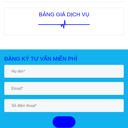
BẢNG GIÁ DỊCH VỤ
ĐĂNG KÝ TƯ VẤN MIỄN PHÍ
GỬI