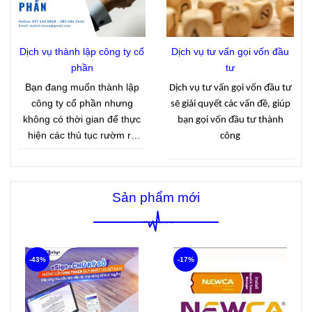
nhằm giúp cơ quan thuế xác
định tình hình kinh doanh
thực tế và làm căn cứ quản
Dịch vụ thành lập công ty cổ
Dịch vụ tư vấn gọi vốn đầu
lý thuế theo quy định hiện
phần
tư
hành.
Bạn đang muốn thành lập
Dịch vụ tư vấn gọi vốn đầu tư
công ty cổ phần nhưng
sẽ giải quyết các vấn đề, giúp
không có thời gian để thực
bạn gọi vốn đầu tư thành
hiện các thủ tục rườm rà
công
.Công ty Tasco với 15 năm
kinh nghiệm cung cấp dịch
vụ thành lập công ty cổ phần
Sản phẩm mới
giúp khách hàng nhanh
chóng có giấy phép kinh
doanh với giá cả hợp lý.
-43%
-17%