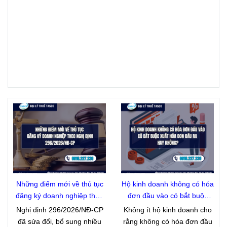
Những điểm mới về thủ tục
Hộ kinh doanh không có hóa
đăng ký doanh nghiệp theo
đơn đầu vào có bắt buộc
Nghị định 296/2026/NĐ-CP
xuất hóa đơn đầu ra hay
Nghị định 296/2026/NĐ-CP
Không ít hộ kinh doanh cho
không?
đã sửa đổi, bổ sung nhiều
rằng không có hóa đơn đầu