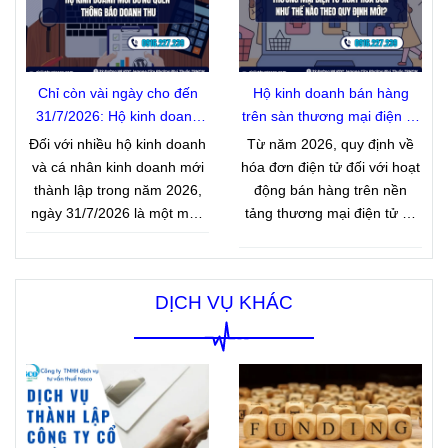
thông báo thông tin với cơ
những quy định mới được
quan đăng ký kinh doanh.
Chính phủ ban hành tại
Nghị
định 283/2026/NĐ-CP
, có
hiệu lực từ 10/9/2026.
Chỉ còn vài ngày cho đến
Hộ kinh doanh bán hàng
31/7/2026: Hộ kinh doanh
trên sàn thương mại điện tử
mới đừng quên thông báo
xuất hóa đơn như thế nào
Đối với nhiều hộ kinh doanh
Từ năm 2026, quy định về
doanh thu
theo quy định mới?
và cá nhân kinh doanh mới
hóa đơn điện tử đối với hoạt
thành lập trong năm 2026,
động bán hàng trên nền
ngày 31/7/2026 là một mốc
tảng thương mại điện tử có
thời gian quan trọng về
nhiều điểm mới đáng chú ý.
nghĩa vụ thuế. Nếu bắt đầu
Dưới đây là một số quy định
hoạt động trong 06 tháng
về xuất hóa đơn mà hộ kinh
DỊCH VỤ KHÁC
đầu năm 2026 và thuộc diện
doanh bán hàng trên sàn
có doanh thu thực tế từ 01 tỷ
thương mại điện tử cần lưu
đồng trở xuống, người nộp
ý.
thuế phải hoàn thành việc
thông báo doanh thu phát
sinh với cơ quan thuế đúng
thời hạn. Đây là quy định