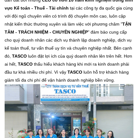
dẫn dắt bởi những
CEO có hơn 20 năm kinh nghiệm trong lĩnh
vực Kế toán - Thuế - Tài chính
tại các công ty đa quốc gia cùng
với đội ngũ chuyên viên có trình độ chuyên môn cao, luôn cập
nhật kiến thức thường xuyên và làm việc với phương châm "
TẬN
TÂM - TRÁCH NHIỆM - CHUYÊN NGHIỆP
" đảm bảo cung cấp
cho quý doanh nhân các dịch vụ thành lập doanh nghiệp, dịch vụ
kế toán thuế, tư vấn thuế uy tín và chuyên nghiệp nhất. Bên cạnh
đó,
TASCO
luôn đặt lợi ích của quý doanh nhân lên trên hết. Hơn
ai hết,
TASCO
thấu hiểu khách hàng khi mới ra kinh doanh phải
đầu tư khá nhiều chi phí. Vì vậy
TASCO
luôn hỗ trợ khách hàng
giảm tối đa chi phí để vận hành doanh nghiệp bền vững.