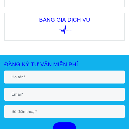
BẢNG GIÁ DỊCH VỤ
ĐĂNG KÝ TƯ VẤN MIỄN PHÍ
GỬI