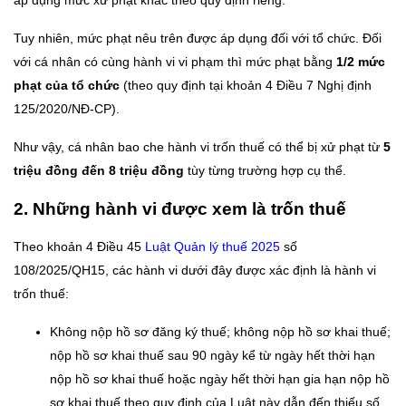
áp dụng mức xử phạt khác theo quy định riêng.
Tuy nhiên, mức phạt nêu trên được áp dụng đối với tổ chức. Đối
với cá nhân có cùng hành vi vi phạm thì mức phạt bằng
1/2 mức
phạt của tổ chức
(theo quy định tại khoản 4 Điều 7 Nghị định
125/2020/NĐ-CP).
Như vậy, cá nhân bao che hành vi trốn thuế có thể bị xử phạt từ
5
triệu đồng đến 8 triệu đồng
tùy từng trường hợp cụ thể.
2. Những hành vi được xem là trốn thuế
Theo khoản 4 Điều 45
Luật Quản lý thuế 2025
số
108/2025/QH15, các hành vi dưới đây được xác định là hành vi
trốn thuế:
Không nộp hồ sơ đăng ký thuế; không nộp hồ sơ khai thuế;
nộp hồ sơ khai thuế sau 90 ngày kể từ ngày hết thời hạn
nộp hồ sơ khai thuế hoặc ngày hết thời hạn gia hạn nộp hồ
sơ khai thuế theo quy định của Luật này dẫn đến thiếu số