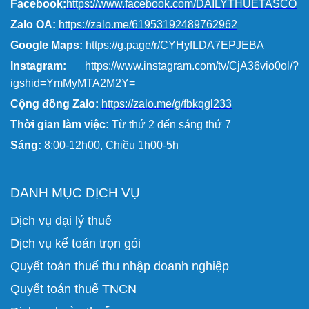
Facebook:
https://www.facebook.com/DAILYTHUETASCO
Zalo OA:
https://zalo.me/61953192489762962
Google Maps:
https://g.page/r/CYHyfLDA7EPJEBA
Instagram:
https://www.instagram.com/tv/CjA36vio0ol/?
igshid=YmMyMTA2M2Y=
Cộng đồng Zalo:
https://zalo.me/g/fbkqgl233
Thời gian làm việc:
Từ thứ 2 đến sáng thứ 7
Sáng:
8:00-12h00, Chiều 1h00-5h
DANH MỤC DỊCH VỤ
Dịch vụ đại lý thuế
Dịch vụ kế toán trọn gói
Quyết toán thuế thu nhập doanh nghiệp
Quyết toán thuế TNCN