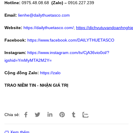
Hotline:
0975.48.08.68
(Zalo) –
0916.227.239
Email:
lienhe@dailythuetasco.com
Website:
https://dailythuetasco.com/
;
https://dichvutuvandoanhnghie
Facebook:
https://www.facebook.com/DAILYTHUETASCO
Instagram:
https://www.instagram.com/tv/CjA36vio0ol/?
igshid=YmMyMTA2M2Y=
Cộng đồng Zalo:
https://zalo
TRAO NIỀM TIN - NHẬN GIÁ TRỊ
Chia sẻ:
(*) Xem thêm