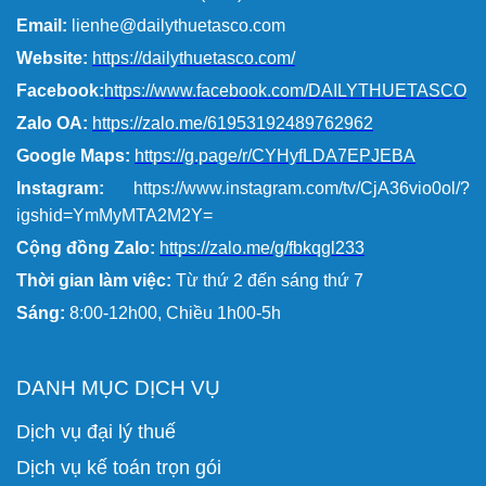
Email:
lienhe@dailythuetasco.com
Website:
https://dailythuetasco.com/
Facebook:
https://www.facebook.com/DAILYTHUETASCO
Zalo OA:
https://zalo.me/61953192489762962
Google Maps:
https://g.page/r/CYHyfLDA7EPJEBA
Instagram:
https://www.instagram.com/tv/CjA36vio0ol/?
igshid=YmMyMTA2M2Y=
Cộng đồng Zalo:
https://zalo.me/g/fbkqgl233
Thời gian làm việc:
Từ thứ 2 đến sáng thứ 7
Sáng:
8:00-12h00, Chiều 1h00-5h
DANH MỤC DỊCH VỤ
Dịch vụ đại lý thuế
Dịch vụ kế toán trọn gói