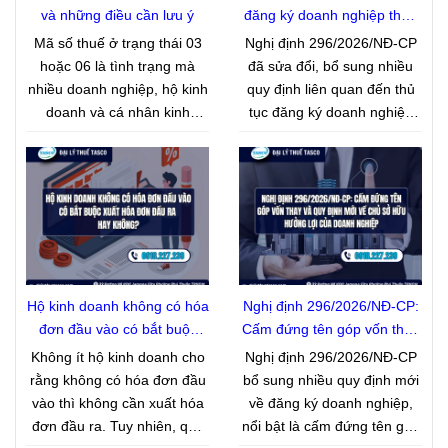
và những điều cần lưu ý
đăng ký doanh nghiệp theo
Nghị định 296/2026/NĐ-CP
Mã số thuế ở trạng thái 03
Nghị định 296/2026/NĐ-CP
hoặc 06 là tình trạng mà
đã sửa đổi, bổ sung nhiều
nhiều doanh nghiệp, hộ kinh
quy định liên quan đến thủ
doanh và cá nhân kinh
tục đăng ký doanh nghiệp
doanh gặp phải trong quá
nhằm cắt giảm giấy tờ, đẩy
trình hoạt động. Tuy nhiên,
mạnh chuyển đổi số và đơn
không ít trường hợp nhầm
giản hóa quy trình xử lý hồ
lẫn giữa hai trạng thái này,
sơ. Dưới đây là những thay
dẫn đến chậm xử lý thủ tục,
đổi nổi bật mà doanh nghiệp
phát sinh tiền chậm nộp
và nhà đầu tư cần lưu ý.
hoặc ảnh hưởng đến việc
giải thể, khôi phục hoạt động
Hộ kinh doanh không có hóa
Nghị định 296/2026/NĐ-CP:
kinh doanh. Việc hiểu đúng ý
đơn đầu vào có bắt buộc
Cấm đứng tên góp vốn thay
nghĩa của từng trạng thái sẽ
xuất hóa đơn đầu ra hay
và quy định mới về chủ sở
Không ít hộ kinh doanh cho
Nghị định 296/2026/NĐ-CP
giúp người nộp thuế lựa
không?
hữu hưởng lợi của doanh
rằng không có hóa đơn đầu
bổ sung nhiều quy định mới
chọn hướng xử lý phù hợp
nghiệp
vào thì không cần xuất hóa
về đăng ký doanh nghiệp,
và hạn chế các rủi ro pháp
đơn đầu ra. Tuy nhiên, quy
nổi bật là cấm đứng tên góp
lý.