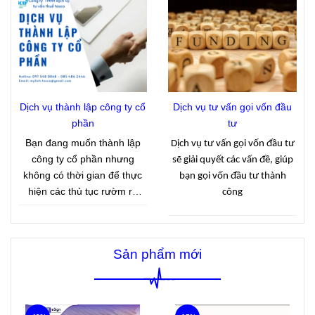
định 283/2026/NĐ-CP
, có
thuế phải hoàn thành việc
hiệu lực từ 10/9/2026.
thông báo doanh thu phát
sinh với cơ quan thuế đúng
thời hạn. Đây là quy định
nhằm giúp cơ quan thuế xác
định tình hình kinh doanh
thực tế và làm căn cứ quản
Dịch vụ thành lập công ty cổ
Dịch vụ tư vấn gọi vốn đầu
lý thuế theo quy định hiện
phần
tư
hành.
Bạn đang muốn thành lập
Dịch vụ tư vấn gọi vốn đầu tư
công ty cổ phần nhưng
sẽ giải quyết các vấn đề, giúp
không có thời gian để thực
bạn gọi vốn đầu tư thành
hiện các thủ tục rườm rà
công
.Công ty Tasco với 15 năm
kinh nghiệm cung cấp dịch
vụ thành lập công ty cổ phần
Sản phẩm mới
giúp khách hàng nhanh
chóng có giấy phép kinh
doanh với giá cả hợp lý.