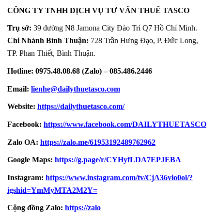
CÔNG TY TNHH DỊCH VỤ TƯ VẤN THUẾ TASCO
Trụ sở:
39 đường N8 Jamona City Đào Trí Q7 Hồ Chí Minh.
Chi Nhánh Bình Thuận:
728 Trần Hưng Đạo, P. Đức Long,
TP. Phan Thiết, Bình Thuận.
Hotline: 0975.48.08.68 (Zalo) – 085.486.2446
Email:
lienhe@dailythuetasco.com
Website:
https://dailythuetasco.com/
Facebook:
https://www.facebook.com/DAILYTHUETASCO
Zalo OA:
https://zalo.me/61953192489762962
Google Maps:
https://g.page/r/CYHyfLDA7EPJEBA
Instagram:
https://www.instagram.com/tv/CjA36vio0ol/?
igshid=YmMyMTA2M2Y=
Cộng đồng Zalo:
https://zalo