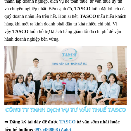
thành lập doanh nghiệp, dịch vụ kế toán thuế, tư vấn thuế uy tín
và chuyên nghiệp nhất. Bên cạnh đó,
TASCO
luôn đặt lợi ích của
quý doanh nhân lên trên hết. Hơn ai hết,
TASCO
thấu hiểu khách
hàng khi mới ra kinh doanh phải đầu tư khá nhiều chi phí. Vì
vậy
TASCO
luôn hỗ trợ khách hàng giảm tối đa chi phí để vận
hành doanh nghiệp bền vững.
⇒
Đăng ký tại đây để được
TASCO
tư vấn sớm nhất hoặc
liên hệ hotline:
0975480868 (Zalo)