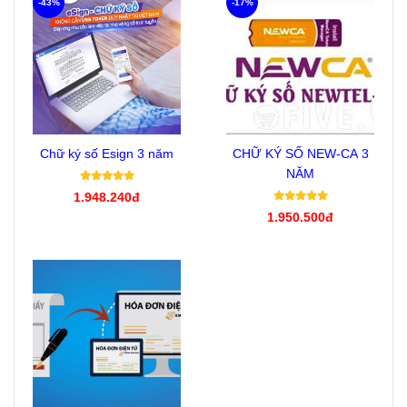
-43%
-17%
Chữ ký số Esign 3 năm
CHỮ KÝ SỐ NEW-CA 3
NĂM
1.948.240đ
1.950.500đ