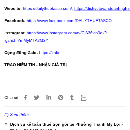
Website:
https://dailythuetasco.com/
;
https://dichvutuvandoanhnghie
Facebook:
https://www.facebook.com/DAILYTHUETASCO
Instagram:
https://www.instagram.com/tv/CjA36vio0ol/?
igshid=YmMyMTA2M2Y=
Cộng đồng Zalo:
https://zalo
TRAO NIỀM TIN - NHẬN GIÁ TRỊ
Chia sẻ:
(*) Xem thêm
Dịch vụ kế toán thuế trọn gói tại Phường Thạnh Mỹ Lợi -