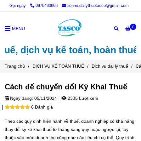
Gọi ngay
0975480868
lienhe.dailythuetasco@gmail.com
0
MENU
dịch vụ kế toán, hoàn thuế, thà
Trang chủ
/
DỊCH VỤ KẾ TOÁN THUẾ
/
Dịch vụ đại lý thuế
/
Cá
Cách để chuyển đổi Kỳ Khai Thuế
Ngày đăng:
05/11/2024
2335 Lượt xem
6 Đánh giá
Theo các quy định hiện hành về thuế, doanh nghiệp có khả năng
thay đổi kỳ kê khai thuế từ tháng sang quý hoặc ngược lại, tùy
thuộc vào mức doanh thu cũng như các tiêu chí cụ thể. Quy trình