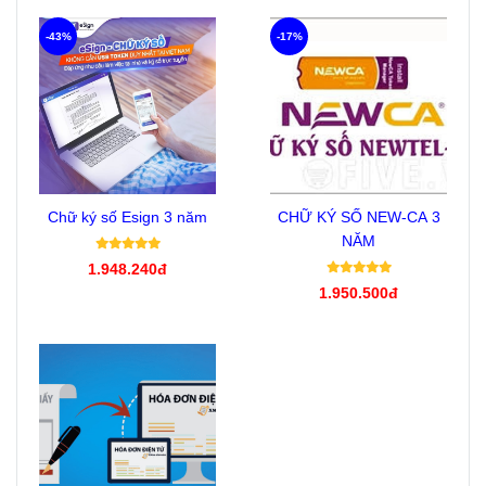
-43%
-17%
Chữ ký số Esign 3 năm
CHỮ KÝ SỐ NEW-CA 3
NĂM
1.948.240đ
1.950.500đ