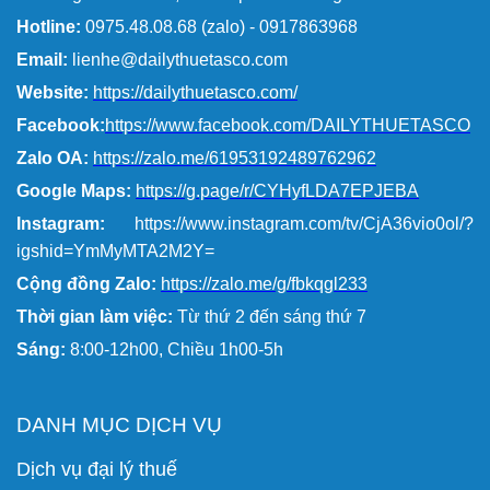
Hotline:
0975.48.08.68 (zalo) - 0917863968
Email:
lienhe@dailythuetasco.com
Website:
https://dailythuetasco.com/
Facebook:
https://www.facebook.com/DAILYTHUETASCO
Zalo OA:
https://zalo.me/61953192489762962
Google Maps:
https://g.page/r/CYHyfLDA7EPJEBA
Instagram:
https://www.instagram.com/tv/CjA36vio0ol/?
igshid=YmMyMTA2M2Y=
Cộng đồng Zalo:
https://zalo.me/g/fbkqgl233
Thời gian làm việc:
Từ thứ 2 đến sáng thứ 7
Sáng:
8:00-12h00, Chiều 1h00-5h
DANH MỤC DỊCH VỤ
Dịch vụ đại lý thuế