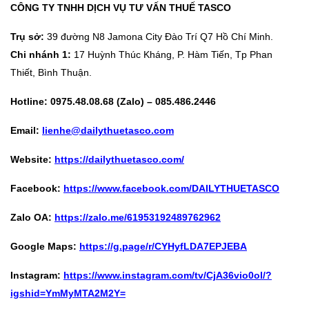
CÔNG TY TNHH DỊCH VỤ TƯ VẤN THUẾ TASCO
Trụ sở:
39 đường N8 Jamona City Đào Trí Q7 Hồ Chí Minh.
Chi nhánh 1:
17 Huỳnh Thúc Kháng, P. Hàm Tiến, Tp Phan
Thiết, Bình Thuận.
Hotline:
0975.48.08.68
(Zalo) –
085.486.2446
Email:
lienhe@dailythuetasco.com
Website:
https://dailythuetasco.com/
Facebook:
https://www.facebook.com/DAILYTHUETASCO
Zalo OA:
https://zalo.me/61953192489762962
Google Maps:
https://g.page/r/CYHyfLDA7EPJEBA
Instagram:
https://www.instagram.com/tv/CjA36vio0ol/?
igshid=YmMyMTA2M2Y=