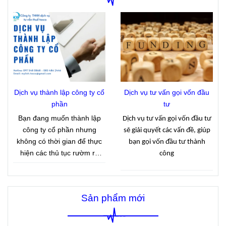
Chính phủ ban hành tại
Nghị
đồng trở xuống, người nộp
định 283/2026/NĐ-CP
, có
thuế phải hoàn thành việc
hiệu lực từ 10/9/2026.
thông báo doanh thu phát
sinh với cơ quan thuế đúng
thời hạn. Đây là quy định
nhằm giúp cơ quan thuế xác
định tình hình kinh doanh
thực tế và làm căn cứ quản
Dịch vụ thành lập công ty cổ
Dịch vụ tư vấn gọi vốn đầu
lý thuế theo quy định hiện
phần
tư
hành.
Bạn đang muốn thành lập
Dịch vụ tư vấn gọi vốn đầu tư
công ty cổ phần nhưng
sẽ giải quyết các vấn đề, giúp
không có thời gian để thực
bạn gọi vốn đầu tư thành
hiện các thủ tục rườm rà
công
.Công ty Tasco với 15 năm
kinh nghiệm cung cấp dịch
vụ thành lập công ty cổ phần
Sản phẩm mới
giúp khách hàng nhanh
chóng có giấy phép kinh
doanh với giá cả hợp lý.