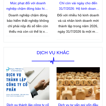
đến nghĩa vụ về thuế, đồng
Mức phạt đối với doanh
Chỉ còn vài ngày cho đến
thời hướng dẫn cách xử lý
nghiệp chậm đóng bảo hiểm
31/7/2026: Hộ kinh doanh
và lưu giữ chứng từ phù hợp
thất nghiệp năm 2026
mới đừng quên thông báo
Doanh nghiệp chậm đóng
Đối với nhiều hộ kinh doanh
để hạn chế rủi ro khi cơ
doanh thu
bảo hiểm thất nghiệp không
và cá nhân kinh doanh mới
quan thuế kiểm tra.
chỉ phải nộp đủ số tiền còn
thành lập trong năm 2026,
thiếu mà còn có thể bị xử
ngày 31/7/2026 là một mốc
phạt vi phạm hành chính và
thời gian quan trọng về
phải nộp thêm khoản tiền
nghĩa vụ thuế. Nếu bắt đầu
tính theo số ngày chậm
hoạt động trong 06 tháng
DỊCH VỤ KHÁC
đóng. Đây là một trong
đầu năm 2026 và thuộc diện
những quy định mới được
có doanh thu thực tế từ 01 tỷ
Chính phủ ban hành tại
Nghị
đồng trở xuống, người nộp
định 283/2026/NĐ-CP
, có
thuế phải hoàn thành việc
hiệu lực từ 10/9/2026.
thông báo doanh thu phát
sinh với cơ quan thuế đúng
thời hạn. Đây là quy định
nhằm giúp cơ quan thuế xác
định tình hình kinh doanh
thực tế và làm căn cứ quản
Dịch vụ thành lập công ty cổ
Dịch vụ tư vấn gọi vốn đầu