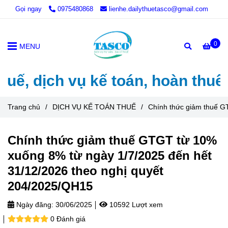
Gọi ngay
0975480868
lienhe.dailythuetasco@gmail.com
0
MENU
dịch vụ kế toán, hoàn thuế, thà
Trang chủ
/
DỊCH VỤ KẾ TOÁN THUẾ
/
Chính thức giảm thuế G
Chính thức giảm thuế GTGT từ 10%
xuống 8% từ ngày 1/7/2025 đến hết
31/12/2026 theo nghị quyết
204/2025/QH15
Ngày đăng:
30/06/2025
10592 Lượt xem
0 Đánh giá