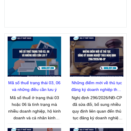
Mã số thuế trạng thái 03, 06
Những điểm mới về thủ tục
và những điều cần lưu ý
đăng ký doanh nghiệp theo
Nghị định 296/2026/NĐ-CP
Mã số thuế ở trạng thái 03
Nghị định 296/2026/NĐ-CP
hoặc 06 là tình trạng mà
đã sửa đổi, bổ sung nhiều
nhiều doanh nghiệp, hộ kinh
quy định liên quan đến thủ
doanh và cá nhân kinh
tục đăng ký doanh nghiệp
doanh gặp phải trong quá
nhằm cắt giảm giấy tờ, đẩy