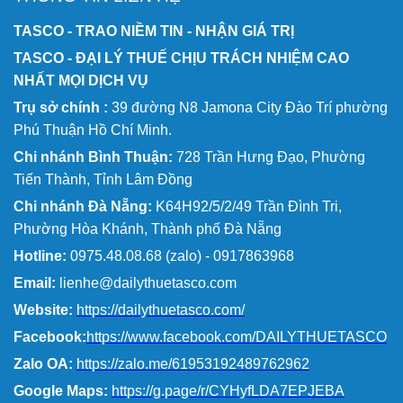
TASCO - TRAO NIỀM TIN - NHẬN GIÁ TRỊ
TASCO - ĐẠI LÝ THUẾ CHỊU TRÁCH NHIỆM CAO
NHẤT MỌI DỊCH VỤ
Trụ sở chính :
39 đường N8 Jamona City Đào Trí phường
Phú Thuận Hồ Chí Minh.
Chi nhánh Bình Thuận:
728 Trần Hưng Đạo, Phường
Tiến Thành, Tỉnh Lâm Đồng
Chi nhánh Đà Nẵng:
K64H92/5/2/49 Trần Đình Tri,
Phường Hòa Khánh, Thành phố Đà Nẵng
Hotline:
0975.48.08.68 (zalo) - 0917863968
Email:
lienhe@dailythuetasco.com
Website:
https://dailythuetasco.com/
Facebook:
https://www.facebook.com/DAILYTHUETASCO
Zalo OA:
https://zalo.me/61953192489762962
Google Maps:
https://g.page/r/CYHyfLDA7EPJEBA