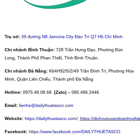
Trụ sở:
39 đường N8 Jamona City Đào Trí Q7 Hồ Chí Minh.
Chi nhánh Bình Thuận:
728 Trần Hưng Đạo, Phường Đức
Long, Thành Phố Phan Thiết, Tỉnh Bình Thuận.
Chi nhánh Đà Nẵng:
K64H92/5/2/49 Trần Đình Tri, Phường Hòa
Minh, Quận Liên Chiểu, Thành phố Đà Nẵng
Hotline:
0975.48.08.68
(Zalo) –
085.486.2446
Email:
lienhe@dailythuetasco.com
Website:
https://dailythuetasco.com/
;
https://dichvutuvandoanhnghie
Facebook:
https://www.facebook.com/DAILYTHUETASCO