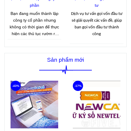
lý thuế theo quy định hiện
phần
tư
hành.
Bạn đang muốn thành lập
Dịch vụ tư vấn gọi vốn đầu tư
công ty cổ phần nhưng
sẽ giải quyết các vấn đề, giúp
không có thời gian để thực
bạn gọi vốn đầu tư thành
hiện các thủ tục rườm rà
công
.Công ty Tasco với 15 năm
kinh nghiệm cung cấp dịch
vụ thành lập công ty cổ phần
Sản phẩm mới
giúp khách hàng nhanh
chóng có giấy phép kinh
doanh với giá cả hợp lý.
-43%
-17%