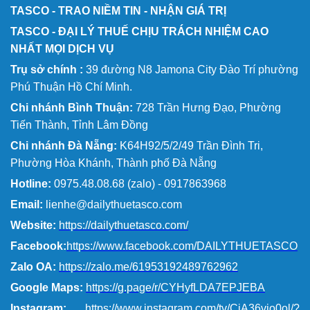
TASCO - TRAO NIỀM TIN - NHẬN GIÁ TRỊ
TASCO - ĐẠI LÝ THUẾ CHỊU TRÁCH NHIỆM CAO
NHẤT MỌI DỊCH VỤ
Trụ sở chính :
39 đường N8 Jamona City Đào Trí phường
Phú Thuận Hồ Chí Minh.
Chi nhánh Bình Thuận:
728 Trần Hưng Đạo, Phường
Tiến Thành, Tỉnh Lâm Đồng
Chi nhánh Đà Nẵng:
K64H92/5/2/49 Trần Đình Tri,
Phường Hòa Khánh, Thành phố Đà Nẵng
Hotline:
0975.48.08.68 (zalo) - 0917863968
Email:
lienhe@dailythuetasco.com
Website:
https://dailythuetasco.com/
Facebook:
https://www.facebook.com/DAILYTHUETASCO
Zalo OA:
https://zalo.me/61953192489762962
Google Maps:
https://g.page/r/CYHyfLDA7EPJEBA
Instagram:
https://www.instagram.com/tv/CjA36vio0ol/?