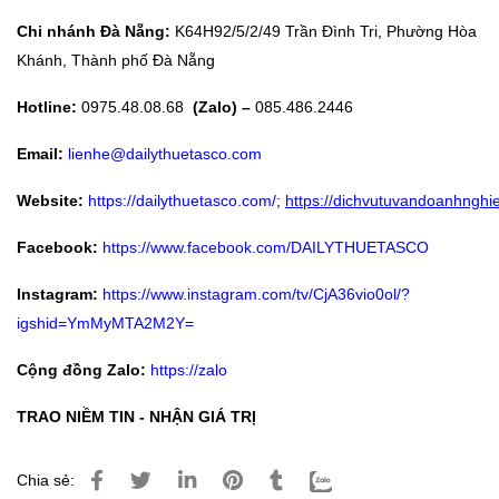
Chi nhánh Đà Nẵng:
K64H92/5/2/49 Trần Đình Tri, Phường Hòa
Khánh, Thành phố Đà Nẵng
Hotline:
0975.48.08.68
(Zalo) –
085.486.2446
Email:
lienhe@dailythuetasco.com
Website:
https://dailythuetasco.com/
;
https://dichvutuvandoanhnghie
Facebook:
https://www.facebook.com/DAILYTHUETASCO
Instagram:
https://www.instagram.com/tv/CjA36vio0ol/?
igshid=YmMyMTA2M2Y=
Cộng đồng Zalo:
https://zalo
TRAO NIỀM TIN - NHẬN GIÁ TRỊ
Chia sẻ: