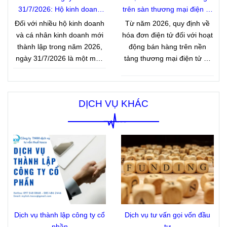
31/7/2026: Hộ kinh doanh
trên sàn thương mại điện tử
mới đừng quên thông báo
xuất hóa đơn như thế nào
Đối với nhiều hộ kinh doanh
Từ năm 2026, quy định về
doanh thu
theo quy định mới?
và cá nhân kinh doanh mới
hóa đơn điện tử đối với hoạt
thành lập trong năm 2026,
động bán hàng trên nền
ngày 31/7/2026 là một mốc
tảng thương mại điện tử có
thời gian quan trọng về
nhiều điểm mới đáng chú ý.
nghĩa vụ thuế. Nếu bắt đầu
Dưới đây là một số quy định
hoạt động trong 06 tháng
về xuất hóa đơn mà hộ kinh
DỊCH VỤ KHÁC
đầu năm 2026 và thuộc diện
doanh bán hàng trên sàn
có doanh thu thực tế từ 01 tỷ
thương mại điện tử cần lưu
đồng trở xuống, người nộp
ý.
thuế phải hoàn thành việc
thông báo doanh thu phát
sinh với cơ quan thuế đúng
thời hạn. Đây là quy định
nhằm giúp cơ quan thuế xác
định tình hình kinh doanh
thực tế và làm căn cứ quản
Dịch vụ thành lập công ty cổ
Dịch vụ tư vấn gọi vốn đầu
lý thuế theo quy định hiện
phần
tư