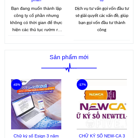
hành.
Bạn đang muốn thành lập
Dịch vụ tư vấn gọi vốn đầu tư
công ty cổ phần nhưng
sẽ giải quyết các vấn đề, giúp
không có thời gian để thực
bạn gọi vốn đầu tư thành
hiện các thủ tục rườm rà
công
.Công ty Tasco với 15 năm
kinh nghiệm cung cấp dịch
vụ thành lập công ty cổ phần
Sản phẩm mới
giúp khách hàng nhanh
chóng có giấy phép kinh
doanh với giá cả hợp lý.
-43%
-17%
Chữ ký số Esign 3 năm
CHỮ KÝ SỐ NEW-CA 3