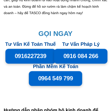
cản, giúp hộ kinh doanh đi vào hoạt động nhanh chóng, chính xác
và an toàn. Đừng để hồ sơ rườm rà làm chậm kế hoạch kinh
doanh – hãy để TASCO đồng hành ngay hôm nay!
GỌI NGAY
Tư Vấn Kế Toán Thuế
Tư Vấn Pháp Lý
0916227239
0916 084 266
Phần Mềm Kế Toán
0964 549 799
Hướng dẫn phân nhóm hộ kinh doanh để