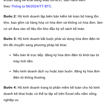
khoán sang kê khai bằng Mẫu 08-MST, ban hành kèm
theo
Thông tư 86/2024/TT-BTC
.
Bước 2:
Hộ kinh doanh lập biên bản kiểm kê toàn bộ hàng tồn
kho, bao gồm cả hàng hóa có hóa đơn và không có hóa đơn, làm
cơ sở đưa vào số liệu tồn kho đầu kỳ sổ sách kế toán.
Bước 3:
Hộ kinh doanh bắt buộc phải sử dụng hóa đơn điện tử
khi đã chuyển sang phương pháp kê khai:
Nếu bán lẻ trực tiếp: đăng ký hóa đơn điện tử khởi tạo từ
máy tính tiền.
Nếu kinh doanh dịch vụ hoặc bán buôn: đăng ký hóa đơn
điện tử thông thường.
Bước 4:
Hộ kinh doanh trang bị phần mềm kế toán cho hộ kinh
doanh kê khai hoặc có thể tự lập sổ trên Excel nếu nắm vững
nghiệp vụ.