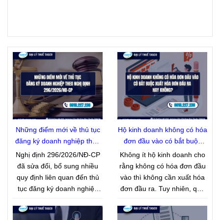
Những điểm mới về thủ tục
Hộ kinh doanh không có hóa
đăng ký doanh nghiệp theo
đơn đầu vào có bắt buộc
Nghị định 296/2026/NĐ-CP
xuất hóa đơn đầu ra hay
Nghị định 296/2026/NĐ-CP
Không ít hộ kinh doanh cho
không?
đã sửa đổi, bổ sung nhiều
rằng không có hóa đơn đầu
quy định liên quan đến thủ
vào thì không cần xuất hóa
tục đăng ký doanh nghiệp
đơn đầu ra. Tuy nhiên, quy
nhằm cắt giảm giấy tờ, đẩy
định pháp luật hiện hành
mạnh chuyển đổi số và đơn
không quy định như vậy. Bài